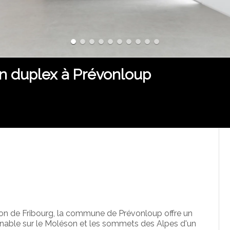
n duplex à Prévonloup
nton de Fribourg, la commune de Prévonloup offre un
renable sur le Moléson et les sommets des Alpes d'un