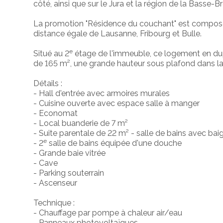
côté, ainsi que sur le Jura et la région de la Basse-
La promotion "Résidence du couchant" est composé
distance égale de Lausanne, Fribourg et Bulle.
e
Situé au 2
étage de l'immeuble, ce logement en dup
de 165 m², une grande hauteur sous plafond dans la 
Détails :
- Hall d'entrée avec armoires murales
- Cuisine ouverte avec espace salle à manger
- Economat
- Local buanderie de 7 m²
- Suite parentale de 22 m² - salle de bains avec bai
e
- 2
salle de bains équipée d'une douche
- Grande baie vitrée
- Cave
- Parking souterrain
- Ascenseur
Technique :
- Chauffage par pompe à chaleur air/eau
- Panneaux photovoltaïques