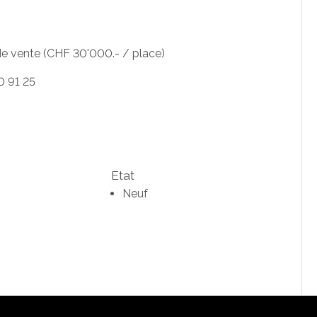
 de vente (CHF 30'000.- / place)
0 91 25
Etat
Neuf